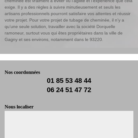
cheminée est vraiment à éviter vu l'agilité et l'expérience que cela
exige. Il y a des règles à suivre minutieusement et seuls les
artisans professionnels pourront satisfaire vos attentes et réussir
votre projet. Pour votre projet de tubage de cheminée, il n’y a
qu’une seule solution, travailler avec la société Dorquelle
ramoneur, surtout vous qui êtes propriétaires dans la ville de
Gagny et ses environs, notamment dans le 93220.
Nos coordonnées
01 85 53 48 44
06 24 51 47 72
Nous localiser