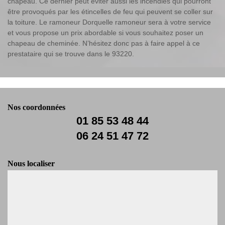
chapeau. Ce dernier peut éviter aussi les incendies qui pourront
être provoqués par les étincelles de feu qui peuvent se coller sur
la toiture. Le ramoneur Dorquelle ramoneur sera à votre service
et vous propose un prix abordable si vous souhaitez poser un
chapeau de cheminée. N’hésitez donc pas à faire appel à ce
prestataire qui se trouve dans le 93220.
Nos coordonnées
01 85 53 48 44
06 24 51 47 72
Nous localiser