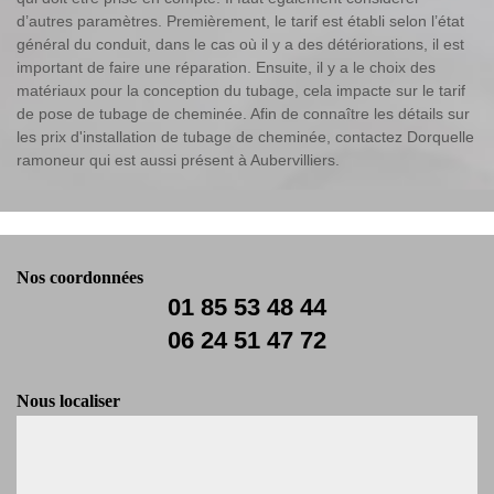
d’autres paramètres. Premièrement, le tarif est établi selon l’état
général du conduit, dans le cas où il y a des détériorations, il est
important de faire une réparation. Ensuite, il y a le choix des
matériaux pour la conception du tubage, cela impacte sur le tarif
de pose de tubage de cheminée. Afin de connaître les détails sur
les prix d'installation de tubage de cheminée, contactez Dorquelle
ramoneur qui est aussi présent à Aubervilliers.
Nos coordonnées
01 85 53 48 44
06 24 51 47 72
Nous localiser