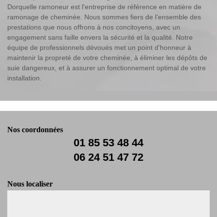
Dorquelle ramoneur est l'entreprise de référence en matière de
ramonage de cheminée. Nous sommes fiers de l'ensemble des
prestations que nous offrons à nos concitoyens, avec un
engagement sans faille envers la sécurité et la qualité. Notre
équipe de professionnels dévoués met un point d'honneur à
maintenir la propreté de votre cheminée, à éliminer les dépôts de
suie dangereux, et à assurer un fonctionnement optimal de votre
installation.
Nos coordonnées
01 85 53 48 44
06 24 51 47 72
Nous localiser