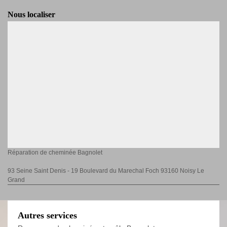
Nous localiser
Réparation de cheminée Bagnolet
93 Seine Saint Denis - 19 Boulevard du Marechal Foch 93160 Noisy Le
Grand
Autres services