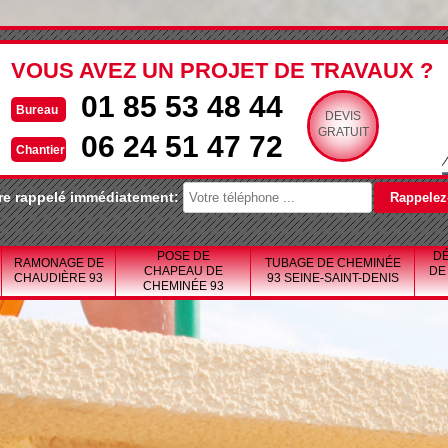
VOUS AVEZ UN PROJET DE TRAVAUX ?
01 85 53 48 44
Bureau
DEVIS
GRATUIT
06 24 51 47 72
Chantier
re rappelé immédiatement:
POSE DE
DÉ
RAMONAGE DE
TUBAGE DE CHEMINÉE
CHAPEAU DE
DE
CHAUDIÈRE 93
93 SEINE-SAINT-DENIS
CHEMINÉE 93