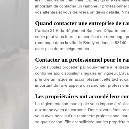
les incendies de cheminée. Sachez qu’une cheminée 
important de contacter un ramoneur professionnel q
vos attentes et vous délivrera un devis détaillé. N’h
Quand contacter une entreprise de r
L’article 31-6 du Règlement Sanitaire Département
seule peut vous fournir un certificat de ramonage p
ramonage dans la ville de Bondy et dans le 93140, 
avoir plus de renseignements.
Contacter un professionnel pour le r
Si vous voulez procéder par vous-même à l’entretie
conforme aux dispositions légales en vigueur. L’av
prendre un risque en accomplissant cette tâche, ca
important de faire appel à un ramoneur professionn
Les propriétaires ont accordé leur c
La réglementation municipale vous impose à réalis
aux monoxydes de carbone. Donc si vous êtes propr
vous avez besoin d’un ramoneur professionnel pour 
sa qualification. Elle est sollicitée par les propriéta