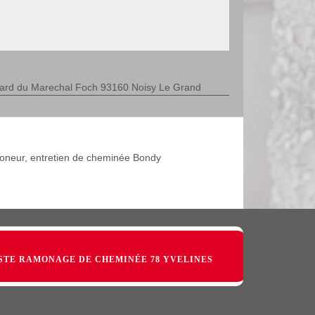
evard du Marechal Foch 93160 Noisy Le Grand
neur, entretien de cheminée Bondy
STE RAMONAGE DE CHEMINÉE 78 YVELINES