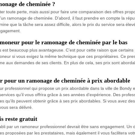
amonage de cheminée ?
r toute perte, mais aussi pour faire une comparaison des offres proposé
’un ramonage de cheminée. D’abord, il faut prendre en compte la réputat
ermine que la tâche sera assez difficile, alors le prix du service sera 
engagement.
ramoneur pour le ramonage de cheminée par le bas
est beaucoup plus avantageuse. C’est pour cette raison que certains p
oneur si vous exigez la même technique que ces propriétaires. Ce pres
isme aux demandes de ses clients. En plus de cela, ses prix sont abord
ur pour un ramonage de cheminée à prix abordable
ur professionnel qui propose un prix abordable dans la ville de Bondy 
ervices qu’il vous offrira grâce à ses années d’expérience. Des profess
es qu’ils peuvent obtenir grâce à ses prix abordables. Si vous avez des
vous sera délivré.
s reste gratuit
établi par un ramoneur professionnel devrait être sans engagement. Un
res proposées par les prestataires, mais également il vous facilitera v