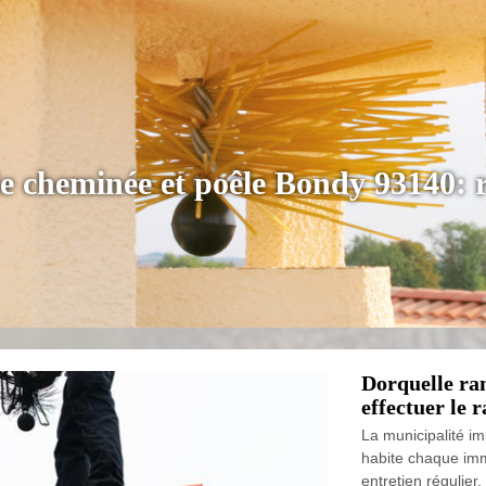
e cheminée et poêle Bondy 93140: 
Dorquelle ra
effectuer le
La municipalité im
habite chaque im
entretien régulie