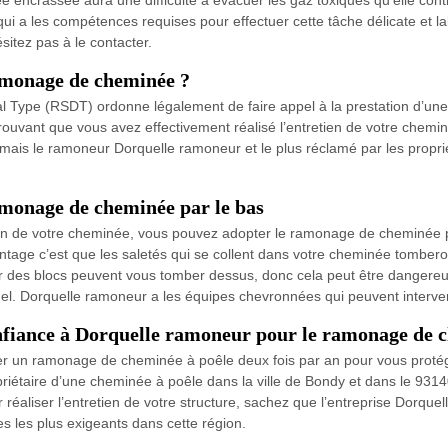
encrassée aura une difficulté à évacuer les gaz toxiques qu’elle conti
ui a les compétences requises pour effectuer cette tâche délicate et l
ésitez pas à le contacter.
amonage de cheminée ?
al Type (RSDT) ordonne légalement de faire appel à la prestation d’un
rouvant que vous avez effectivement réalisé l’entretien de votre chemi
mais le ramoneur Dorquelle ramoneur et le plus réclamé par les proprié
amonage de cheminée par le bas
n de votre cheminée, vous pouvez adopter le ramonage de cheminée par
antage c’est que les saletés qui se collent dans votre cheminée tomber
r des blocs peuvent vous tomber dessus, donc cela peut être dangereux. 
el. Dorquelle ramoneur a les équipes chevronnées qui peuvent interveni
onfiance à Dorquelle ramoneur pour le ramonage de 
er un ramonage de cheminée à poêle deux fois par an pour vous protég
iétaire d’une cheminée à poêle dans la ville de Bondy et dans le 9314
réaliser l’entretien de votre structure, sachez que l’entreprise Dorq
ires les plus exigeants dans cette région.